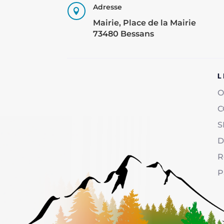
Adresse

Mairie, Place de la Mairie
73480 Bessans
L
O
C
S
D
R
P