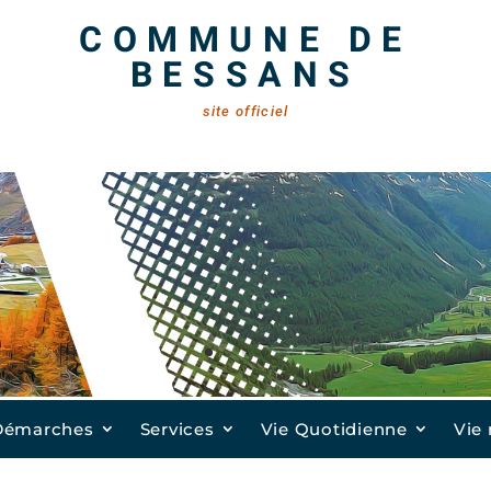
COMMUNE DE
BESSANS
site officiel
Démarches
Services
Vie Quotidienne
Vie