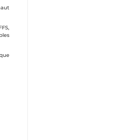
haut
FFS,
bles
ique