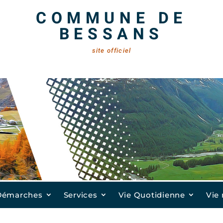
COMMUNE DE
BESSANS
site officiel
Démarches
Services
Vie Quotidienne
Vie