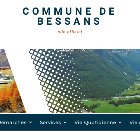
COMMUNE DE
BESSANS
site officiel
Démarches
Services
Vie Quotidienne
Vie