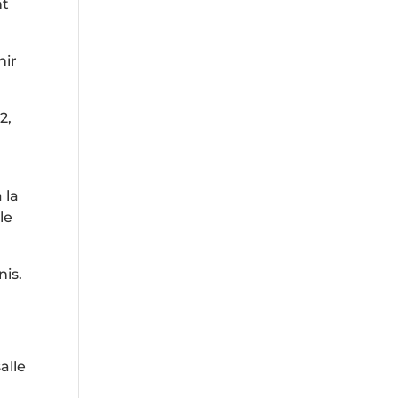
nt
nir
2,
 la
le
nis.
alle