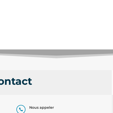
ontact
Nous appeler
