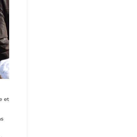
e et
ns