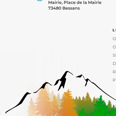
Mairie, Place de la Mairie
73480 Bessans
L
O
C
S
D
R
P